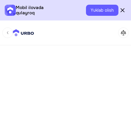
Mobil ilovada
Yuklab olish
qulayroq