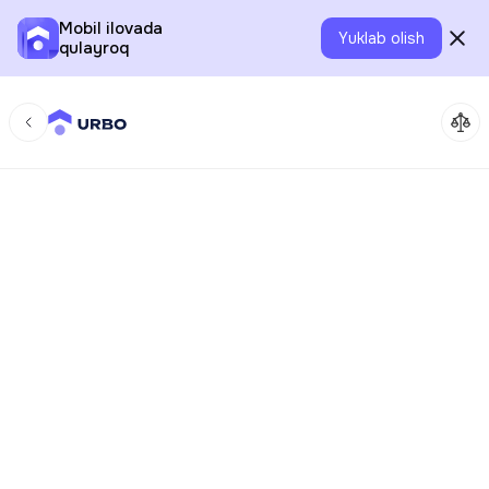
Mobil ilovada
Yuklab olish
qulayroq