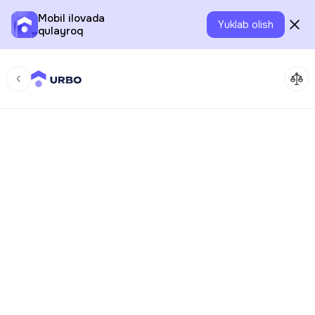
Mobil ilovada
Yuklab olish
qulayroq