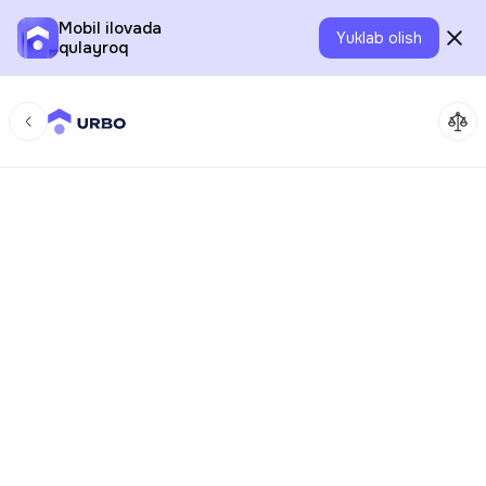
Mobil ilovada
Yuklab olish
qulayroq