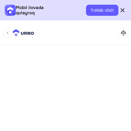
Mobil ilovada
Yuklab olish
qulayroq