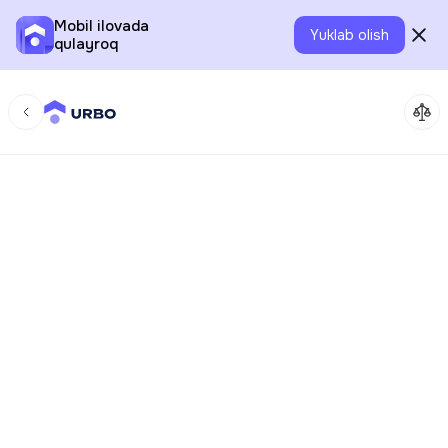
Mobil ilovada
Yuklab olish
qulayroq