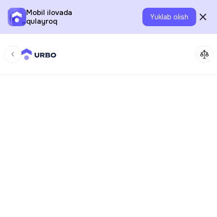
Mobil ilovada
Yuklab olish
qulayroq