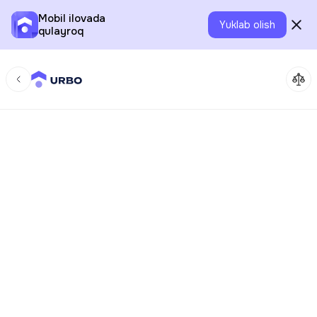
Mobil ilovada
Yuklab olish
qulayroq