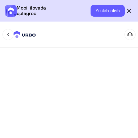
Mobil ilovada
Yuklab olish
qulayroq