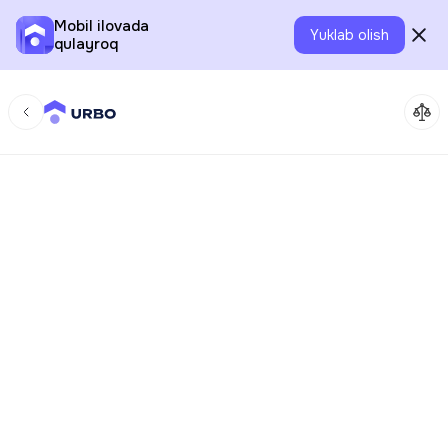
Mobil ilovada
Yuklab olish
qulayroq