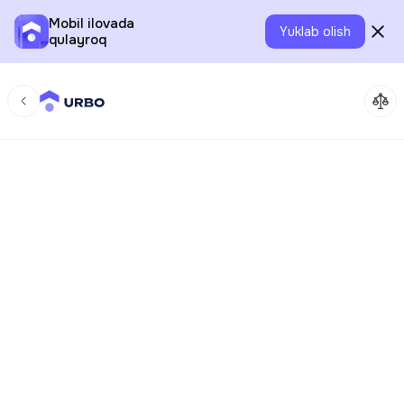
Mobil ilovada
Yuklab olish
qulayroq