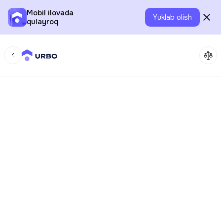
Mobil ilovada
Yuklab olish
qulayroq