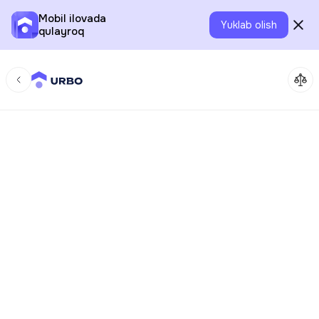
Mobil ilovada
Yuklab olish
qulayroq