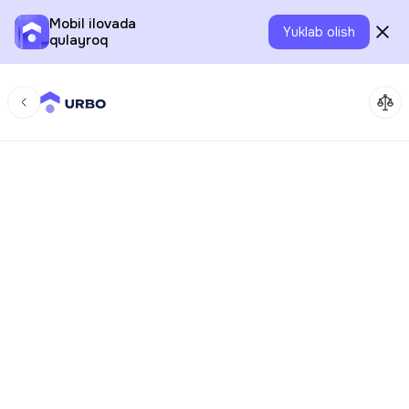
Mobil ilovada
Yuklab olish
qulayroq