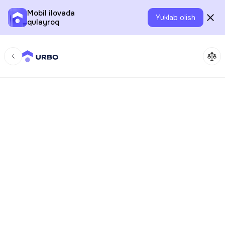
Mobil ilovada
Yuklab olish
qulayroq