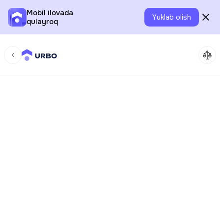
Mobil ilovada
Yuklab olish
qulayroq