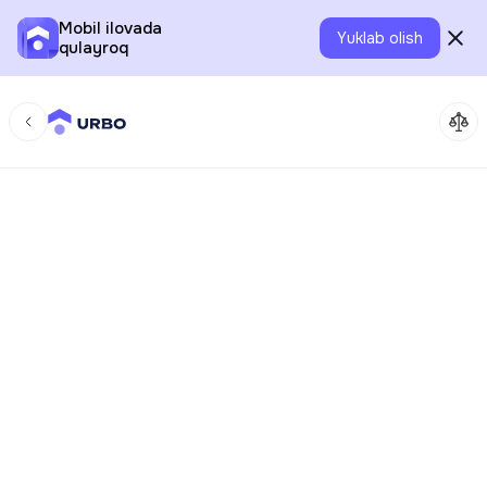
Mobil ilovada
Yuklab olish
qulayroq