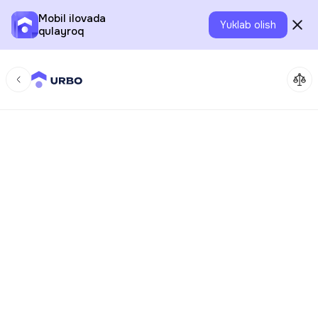
Mobil ilovada
Yuklab olish
qulayroq