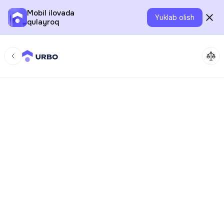
Mobil ilovada
Yuklab olish
qulayroq