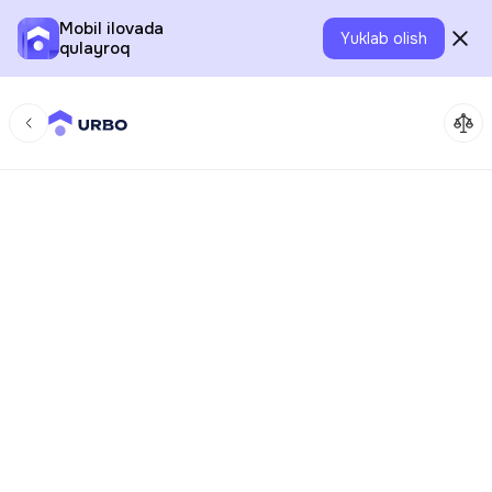
Mobil ilovada
Yuklab olish
qulayroq