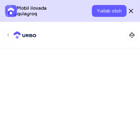
Mobil ilovada
Yuklab olish
qulayroq