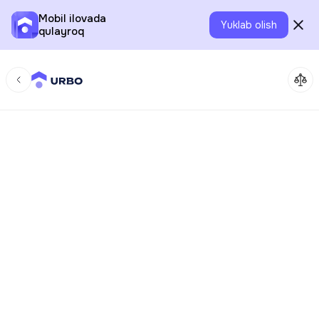
Mobil ilovada
Yuklab olish
qulayroq