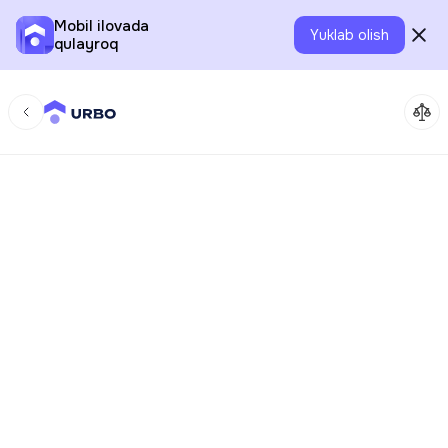
Mobil ilovada
Yuklab olish
qulayroq