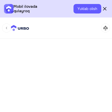
Mobil ilovada
Yuklab olish
qulayroq