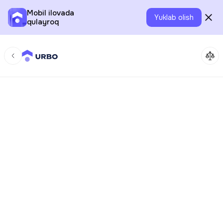
Mobil ilovada
Yuklab olish
qulayroq