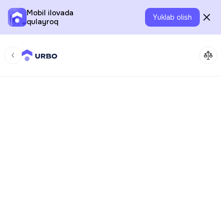
Mobil ilovada
Yuklab olish
qulayroq