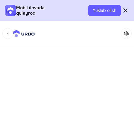
Mobil ilovada
Yuklab olish
qulayroq