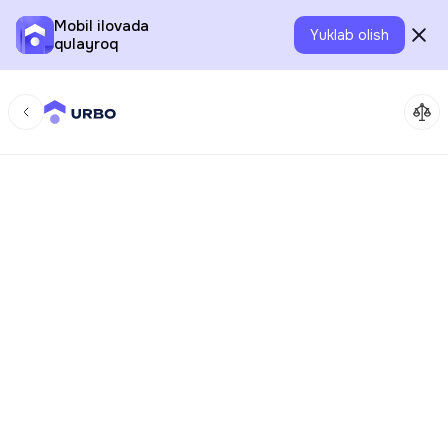
Mobil ilovada
Yuklab olish
qulayroq