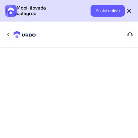
Mobil ilovada
Yuklab olish
qulayroq