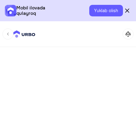
Mobil ilovada
Yuklab olish
qulayroq