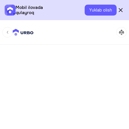
Mobil ilovada
Yuklab olish
qulayroq