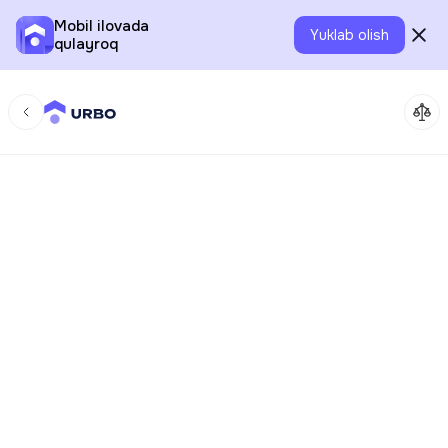
Mobil ilovada
Yuklab olish
qulayroq