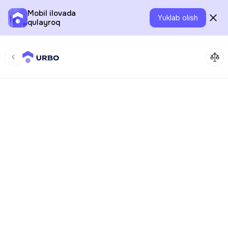
Mobil ilovada
Yuklab olish
qulayroq