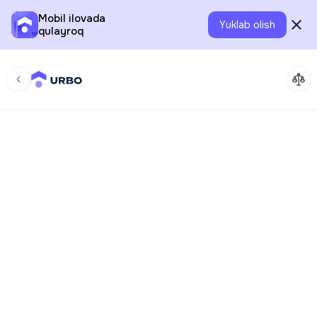
Mobil ilovada
Yuklab olish
qulayroq