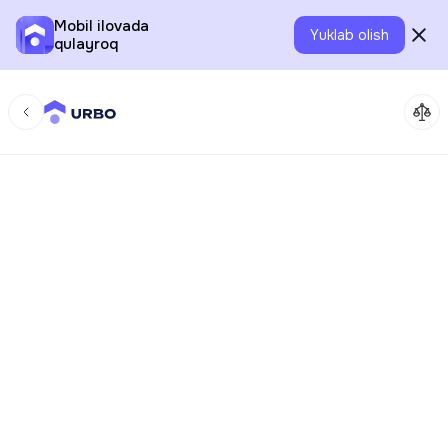
Mobil ilovada
Yuklab olish
qulayroq