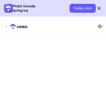
Mobil ilovada
Yuklab olish
qulayroq