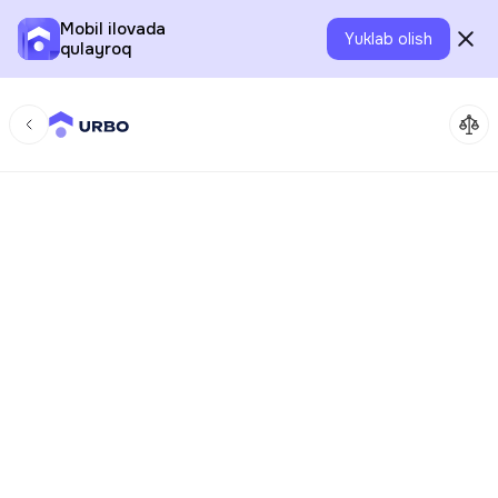
Mobil ilovada
Yuklab olish
qulayroq