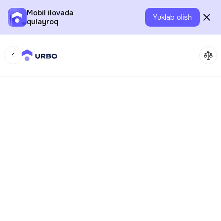
Mobil ilovada
Yuklab olish
qulayroq