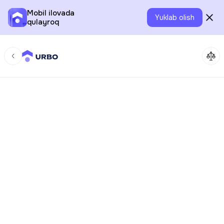
Mobil ilovada
Yuklab olish
qulayroq