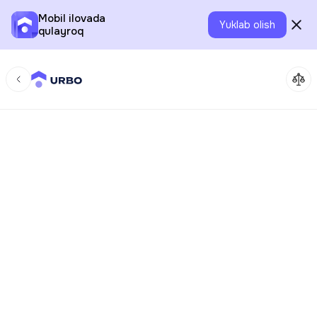
Mobil ilovada
Yuklab olish
qulayroq