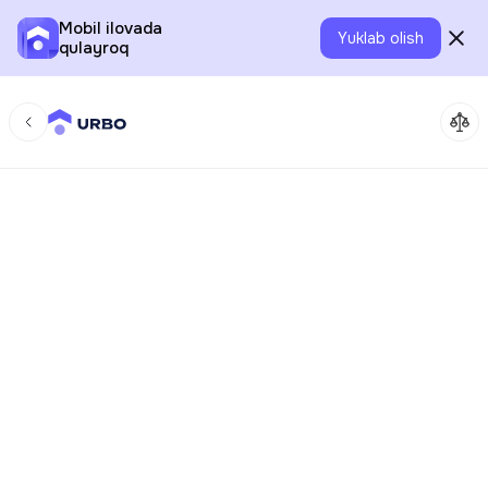
Mobil ilovada
Yuklab olish
qulayroq