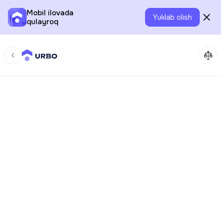
Mobil ilovada
Yuklab olish
qulayroq