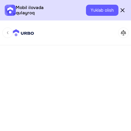
Mobil ilovada
Yuklab olish
qulayroq