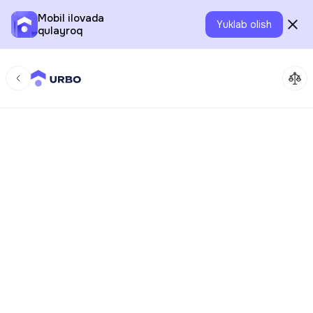
Mobil ilovada
Yuklab olish
qulayroq