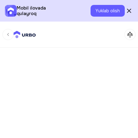
Mobil ilovada
Yuklab olish
qulayroq