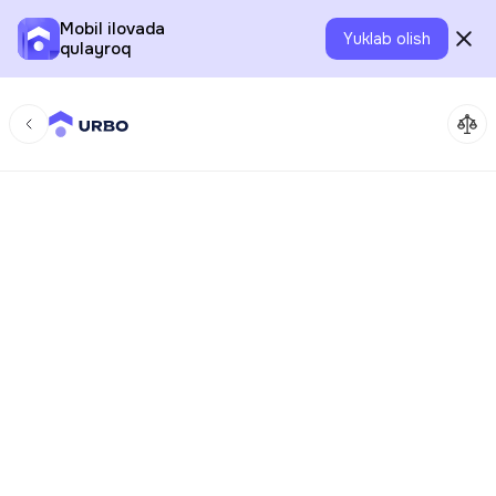
Mobil ilovada
Yuklab olish
qulayroq