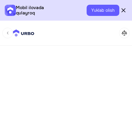
Mobil ilovada
Yuklab olish
qulayroq