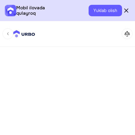
Mobil ilovada
Yuklab olish
qulayroq