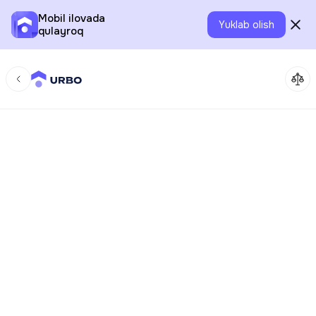
Mobil ilovada
Yuklab olish
qulayroq