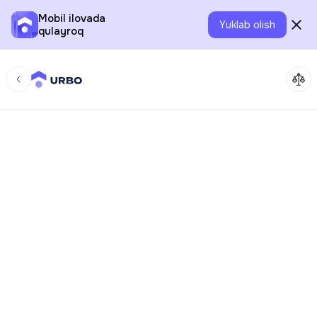
Mobil ilovada
Yuklab olish
qulayroq